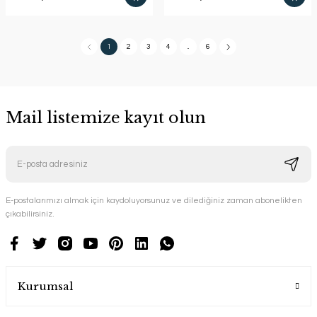
1
2
3
4
..
6
Mail listemize kayıt olun
E-postalarımızı almak için kaydoluyorsunuz ve dilediğiniz zaman abonelikten
çıkabilirsiniz.
Kurumsal