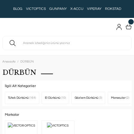
BLOG
VICTOPTICS
GUNPANY
X-ACCU
VIPERAY
ROKSTAD
Anasayfa
DÜRBÜN
DÜRBÜN
İlgili Alt Kategoriler
Tüfek Dürbünü
(164)
El Dürbünü
(10)
Gözlem Dürbünü
(3)
Monocular
(2)
Markalar