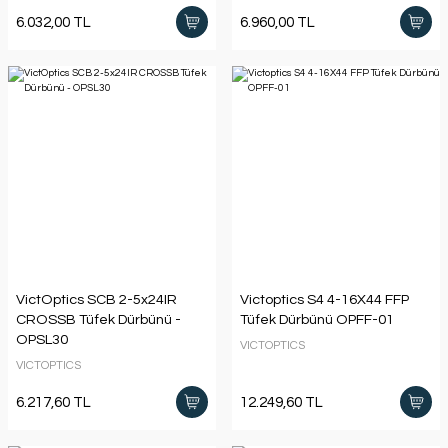
6.032,00 TL
6.960,00 TL
VictOptics SCB 2-5x24IR
Victoptics S4 4-16X44 FFP
CROSSB Tüfek Dürbünü -
Tüfek Dürbünü OPFF-01
OPSL30
VICTOPTICS
VICTOPTICS
6.217,60 TL
12.249,60 TL