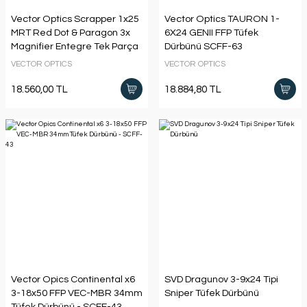
Vector Optics Scrapper 1x25
Vector Optics TAURON 1-
MRT Red Dot & Paragon 3x
6X24 GENII FFP Tüfek
Magnifier Entegre Tek Parça
Dürbünü SCFF-63
Picatinny Montaj SET
VECTOR OPTICS
VECTOR OPTICS
18.560,00 TL
18.884,80 TL
Vector Opics Continental x6
SVD Dragunov 3-9x24 Tipi
3-18x50 FFP VEC-MBR 34mm
Sniper Tüfek Dürbünü
Tüfek Dürbünü - SCFF-43