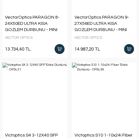
VectorOptics PARAGON 8-
VectorOptics PARAGON 9-
24X50ED ULTRA KISA
27X56ED ULTRA KISA
GOZLEM DURBUNU - MINI
GOZLEM DURBUNU - MINI
SPOTTING SCOPE SCSS-10
SPOTTING SCOPE SCSS-11
VECTOR OPTICS
VECTOR OPTICS
13.734,40 TL
14.987,20 TL
Victoptics S4 3-12X40 SFP
Victoptics S10 1-10x24i Fiber