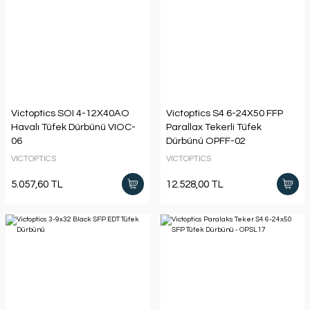
Victoptics SOI 4-12X40AO
Victoptics S4 6-24X50 FFP
Havalı Tüfek Dürbünü VIOC-
Parallax Tekerli Tüfek
06
Dürbünü OPFF-02
VICTOPTICS
VICTOPTICS
5.057,60 TL
12.528,00 TL