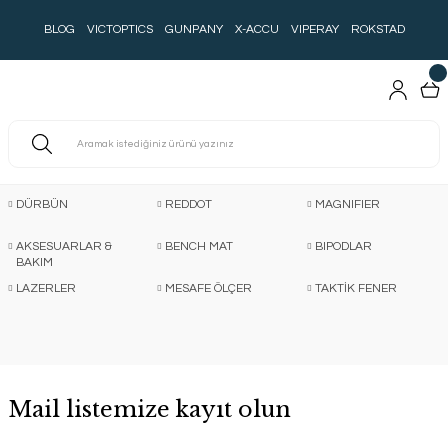
BLOG
VICTOPTICS
GUNPANY
X-ACCU
VIPERAY
ROKSTAD
DÜRBÜN
REDDOT
MAGNIFIER
AKSESUARLAR &
BENCH MAT
BIPODLAR
BAKIM
LAZERLER
MESAFE ÖLÇER
TAKTİK FENER
Mail listemize kayıt olun