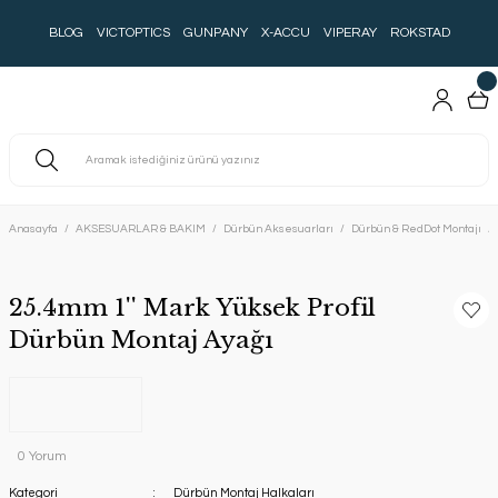
BLOG
VICTOPTICS
GUNPANY
X-ACCU
VIPERAY
ROKSTAD
Anasayfa
AKSESUARLAR & BAKIM
Dürbün Aksesuarları
Dürbün & RedDot Montajı
25.4mm 1'' Mark Yüksek Profil
Dürbün Montaj Ayağı
0 Yorum
Kategori
Dürbün Montaj Halkaları