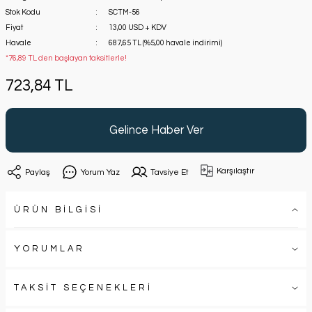
Stok Kodu
SCTM-56
Fiyat
13,00 USD + KDV
Havale
687,65 TL (%5,00 havale indirimi)
*76,89 TL den başlayan taksitlerle!
723,84 TL
Gelince Haber Ver
Karşılaştır
Paylaş
Yorum Yaz
Tavsiye Et
ÜRÜN BİLGİSİ
YORUMLAR
TAKSİT SEÇENEKLERİ