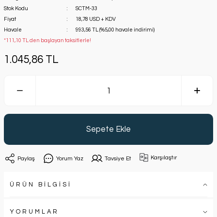
Stok Kodu
SCTM-33
Fiyat
18,78 USD + KDV
Havale
993,56 TL (%5,00 havale indirimi)
*111,10 TL den başlayan taksitlerle!
1.045,86 TL
Sepete Ekle
Karşılaştır
Paylaş
Yorum Yaz
Tavsiye Et
ÜRÜN BİLGİSİ
YORUMLAR