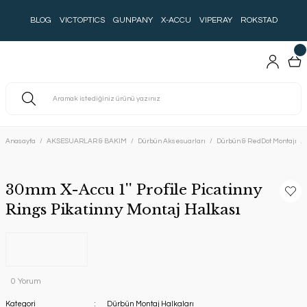
BLOG
VICTOPTICS
GUNPANY
X-ACCU
VIPERAY
ROKSTAD
Anasayfa
AKSESUARLAR & BAKIM
Dürbün Aksesuarları
Dürbün & RedDot Montajı
30mm X-Accu 1'' Profile Picatinny
Rings Pikatinny Montaj Halkası
0 Yorum
Kategori
Dürbün Montaj Halkaları