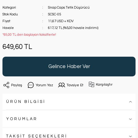
Kategori
Snap Caps Tetik Düşürücü
Stok Kodu
SCSC-05
Fiyat
11,67 USD + KDV
Havale
617,12 TL (%5,00 havale indirimi)
*69,00 TL den başlayan taksitlerle!
649,60 TL
Gelince Haber Ver
Karşılaştır
Paylaş
Yorum Yaz
Tavsiye Et
ÜRÜN BİLGİSİ
YORUMLAR
TAKSİT SEÇENEKLERİ