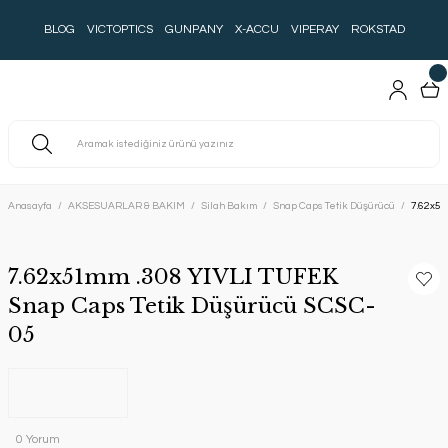
BLOG
VICTOPTICS
GUNPANY
X-ACCU
VIPERAY
ROKSTAD
Anasayfa
AKSESUARLAR & BAKIM
Silah Bakım
Snap Caps Tetik Düşürücü
7.62x51
7.62x51mm .308 YIVLI TUFEK
Snap Caps Tetik Düşürücü SCSC-
05
0 Yorum