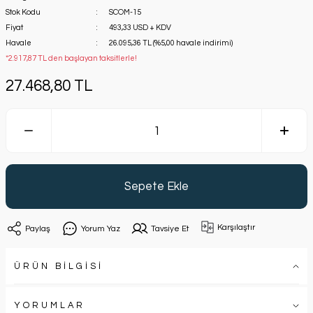
Stok Kodu
SCOM-15
Fiyat
493,33 USD + KDV
Havale
26.095,36 TL (%5,00 havale indirimi)
*2.917,87 TL den başlayan taksitlerle!
27.468,80 TL
Sepete Ekle
Karşılaştır
Paylaş
Yorum Yaz
Tavsiye Et
ÜRÜN BİLGİSİ
YORUMLAR