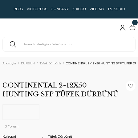
BLOG
VICTOPTICS
GUNPANY
X-ACCU
VIPERAY
ROKSTAD
Anasayfa
DÜRBÜN
Tüfek Dürbünü
CONTINENTAL 2-12X50 HUNTING SFP TÜFEK D
CONTINENTAL 2-12X50
HUNTING SFP TÜFEK DÜRBÜNÜ
0 Yorum
Kategori
Tüfek Dürbünü