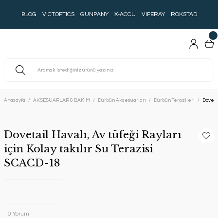
BLOG
VICTOPTICS
GUNPANY
X-ACCU
VIPERAY
ROKSTAD
Anasayfa
AKSESUARLAR & BAKIM
Dürbün Aksesuarları
Dürbün Terazileri
Dovetai
Dovetail Havalı, Av tüfeği Rayları
için Kolay takılır Su Terazisi
SCACD-18
0 Yorum