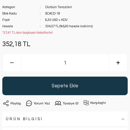
Kategori
Dürbün Terazileri
Stok Kodu
SCACD-18
Fiyat
6,33 USD + KDV
Havale
334,57 TL (%5,00 havale indirimi)
*37,41 TL den başlayan taksitlerle!
352,18 TL
Sepete Ekle
Karşılaştır
Paylaş
Yorum Yaz
Tavsiye Et
ÜRÜN BİLGİSİ