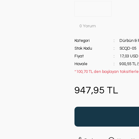
0 Yorum
Kategori
Dürbün & 
Stok Kodu
SCQD-05
Fiyat
17,03 USD
Havale
900,55 TL 
*100,70 TL den başlayan taksitlerle
947,95 TL