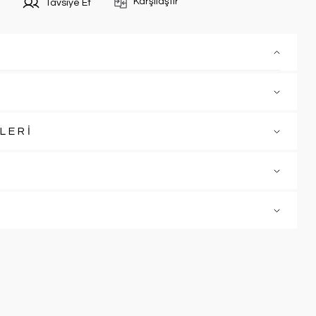
Karşılaştır
Tavsiye Et
LERİ