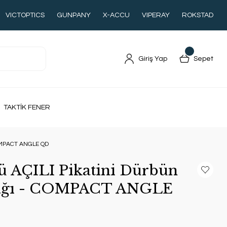
VICTOPTICS
GUNPANY
X-ACCU
VIPERAY
ROKSTAD
Giriş Yap
Sepet
TAKTİK FENER
 COMPACT ANGLE QD
 AÇILI Pikatini Dürbün
yağı - COMPACT ANGLE