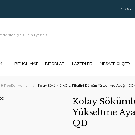
BLOG
M
BENCH MAT
BIPODLAR
LAZERLER
MESAFE ÖLÇER
 & RedDot Montajı
Kolay Sökümlü AÇILI Pikatini Dürbün Yükseltme Ayağı -
Kolay Sökümlü
Yükseltme A
QD