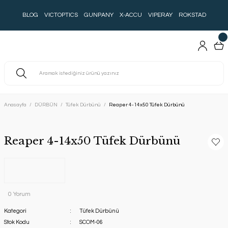
BLOG
VICTOPTICS
GUNPANY
X-ACCU
VIPERAY
ROKSTAD
Anasayfa
DÜRBÜN
Tüfek Dürbünü
Reaper 4-14x50 Tüfek Dürbünü
Reaper 4-14x50 Tüfek Dürbünü
0 Yorum
Kategori
Tüfek Dürbünü
Stok Kodu
SCOM-06