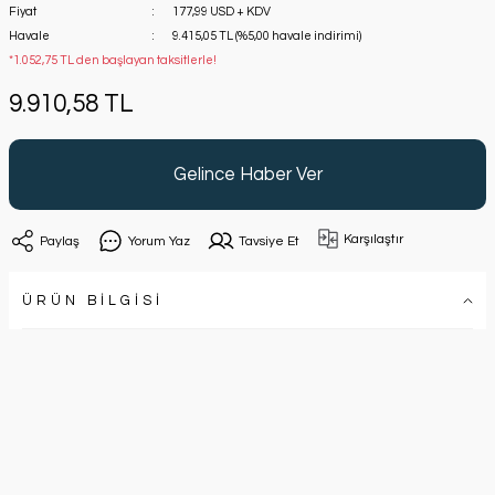
Fiyat
177,99 USD + KDV
Havale
9.415,05 TL (%5,00 havale indirimi)
*1.052,75 TL den başlayan taksitlerle!
9.910,58 TL
Gelince Haber Ver
Karşılaştır
Paylaş
Yorum Yaz
Tavsiye Et
ÜRÜN BİLGİSİ