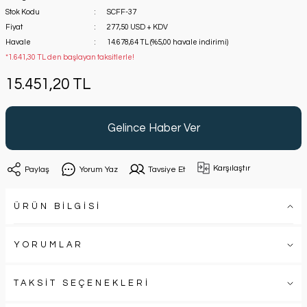
Stok Kodu
SCFF-37
Fiyat
277,50 USD + KDV
Havale
14.678,64 TL (%5,00 havale indirimi)
*1.641,30 TL den başlayan taksitlerle!
15.451,20 TL
Gelince Haber Ver
Karşılaştır
Paylaş
Yorum Yaz
Tavsiye Et
ÜRÜN BİLGİSİ
YORUMLAR
TAKSİT SEÇENEKLERİ