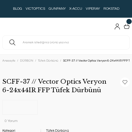
BLOG
VICTOPTICS
GUNPANY
X-ACCU
VIPERAY
ROKSTAD
Anasayfa
DÜRBÜN
Tüfek Dürbünü
SCFF-37 // Vector Optics Veryon 6-24x44IR FFP T
SCFF-37 // Vector Optics Veryon
6-24x44IR FFP Tüfek Dürbünü
0 Yorum
Kategori
Tüfek Dürbünü