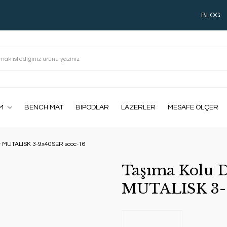
BLOG
M
BENCH MAT
BIPODLAR
LAZERLER
MESAFE ÖLÇER
r MUTALISK 3-9x40SER scoc-16
Taşıma Kolu 
MUTALISK 3-9