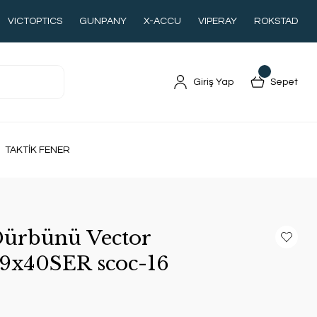
VICTOPTICS
GUNPANY
X-ACCU
VIPERAY
ROKSTAD
Giriş Yap
Sepet
TAKTİK FENER
Dürbünü Vector
x40SER scoc-16