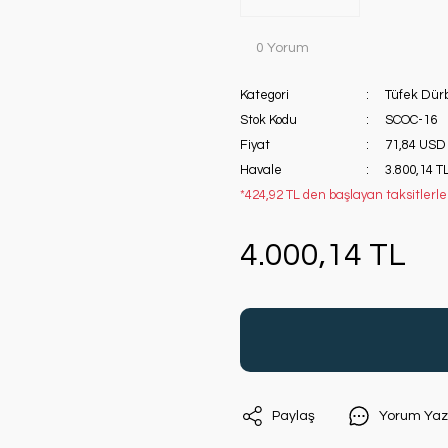
0 Yorum
Kategori
Tüfek Dür
Stok Kodu
SCOC-16
Fiyat
71,84 USD
Havale
3.800,14 TL
*424,92 TL den başlayan taksitlerle
4.000,14 TL
Paylaş
Yorum Yaz