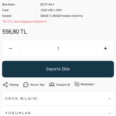
Stok Kodu
SCOT-44-3
Fiyat
10,00 USD + KDV
Havale
528,96 TL (%5,00 havale indirimi)
*59,15 TL den başlayan taksitlerle!
556,80 TL
Sepete Ekle
Karşılaştır
Paylaş
Yorum Yaz
Tavsiye Et
ÜRÜN BİLGİSİ
YORUMLAR