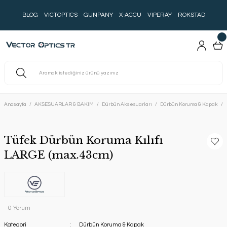
BLOG
VICTOPTICS
GUNPANY
X-ACCU
VIPERAY
ROKSTAD
Anasayfa
AKSESUARLAR & BAKIM
Dürbün Aksesuarları
Dürbün Koruma & Kapak
Tüfek Dürbün Koruma Kılıfı
LARGE (max.43cm)
0 Yorum
Kategori
Dürbün Koruma & Kapak