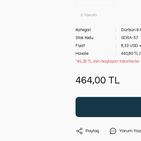
0 Yorum
Kategori
Dürbün & 
Stok Kodu
SCRA-57
Fiyat
8,33 USD 
Havale
440,80 TL 
*49,29 TL den başlayan taksitlerle!
464,00 TL
Paylaş
Yorum Yaz