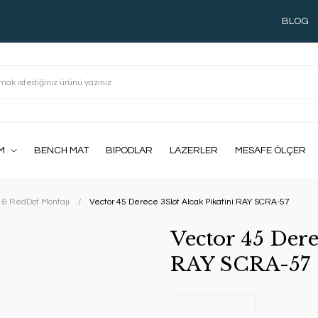
BLOG
M
BENCH MAT
BIPODLAR
LAZERLER
MESAFE ÖLÇER
 & RedDot Montajı
Vector 45 Derece 3Slot Alcak Pikatini RAY SCRA-57
Vector 45 Dere
RAY SCRA-57