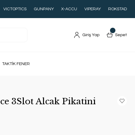
VICTOPTICS
GUNPANY
X-ACCU
VIPERAY
ROKSTAD
Giriş Yap
Sepet
TAKTİK FENER
ce 3Slot Alcak Pikatini