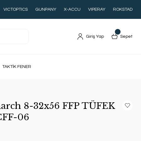
VICTOPTICS
GUNPANY
X-ACCU
VIPERAY
ROKSTAD
Giriş Yap
Sepet
TAKTİK FENER
rch 8-32x56 FFP TÜFEK
FF-06