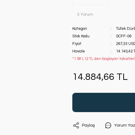
0 Yorum
Kategori
Tüfek Dür
Stok Kodu
SCFF-06
Fiyat
267,33 US
Havale
14.140,42 
*1.581,12 TL den başlayan taksitler
14.884,66 TL
Paylaş
Yorum Yaz