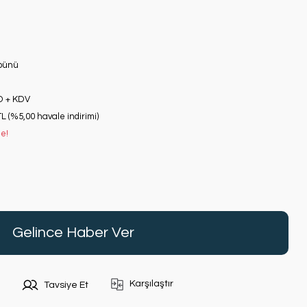
bünü
D + KDV
TL (%5,00 havale indirimi)
le!
Gelince Haber Ver
Karşılaştır
Tavsiye Et