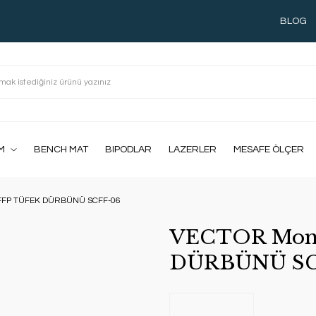
BLOG
M
BENCH MAT
BIPODLAR
LAZERLER
MESAFE ÖLÇER
 FFP TÜFEK DÜRBÜNÜ SCFF-06
VECTOR Mona
DÜRBÜNÜ SC