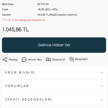
Stok Kodu
SCTM-34
Fiyat
18,78 USD + KDV
Havale
993,56 TL (%5,00 havale indirimi)
*111,10 TL den başlayan taksitlerle!
1.045,86 TL
Gelince Haber Ver
Karşılaştır
Paylaş
Yorum Yaz
Tavsiye Et
ÜRÜN BİLGİSİ
YORUMLAR
TAKSİT SEÇENEKLERİ