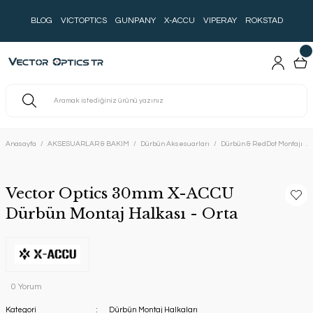
BLOG
VICTOPTICS
GUNPANY
X-ACCU
VIPERAY
ROKSTAD
Anasayfa
AKSESUARLAR & BAKIM
Dürbün Aksesuarları
Dürbün & RedDot Montajı
Vector Optics 30mm X-ACCU
Dürbün Montaj Halkası - Orta
0 Yorum
Kategori
Dürbün Montaj Halkaları