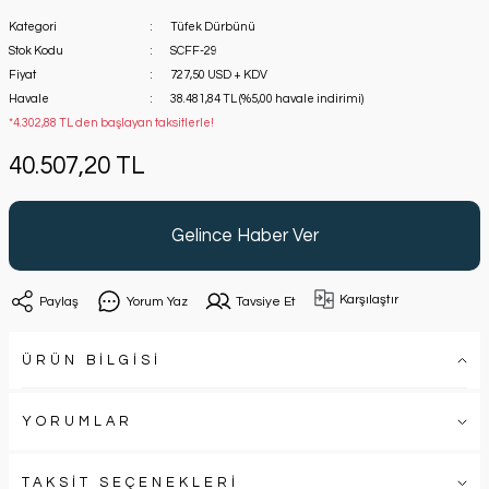
Kategori
Tüfek Dürbünü
Stok Kodu
SCFF-29
Fiyat
727,50 USD + KDV
Havale
38.481,84 TL (%5,00 havale indirimi)
*4.302,88 TL den başlayan taksitlerle!
40.507,20 TL
Gelince Haber Ver
Karşılaştır
Paylaş
Yorum Yaz
Tavsiye Et
ÜRÜN BİLGİSİ
YORUMLAR
TAKSİT SEÇENEKLERİ