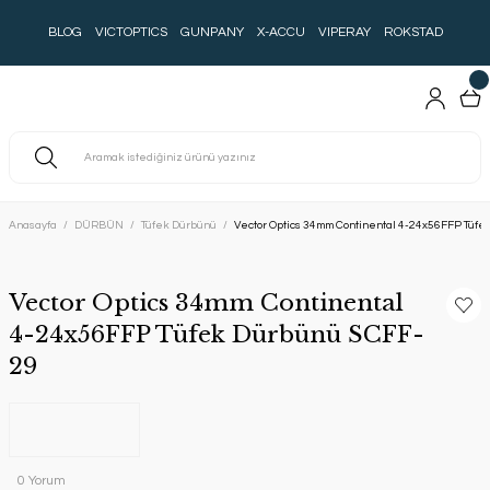
BLOG
VICTOPTICS
GUNPANY
X-ACCU
VIPERAY
ROKSTAD
Anasayfa
DÜRBÜN
Tüfek Dürbünü
Vector Optics 34mm Continental 4-24x56FFP Tüf
Vector Optics 34mm Continental
4-24x56FFP Tüfek Dürbünü SCFF-
29
0 Yorum