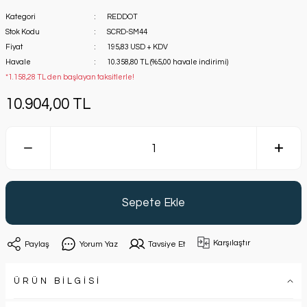
Kategori
REDDOT
Stok Kodu
SCRD-SM44
Fiyat
195,83 USD + KDV
Havale
10.358,80 TL (%5,00 havale indirimi)
*1.158,28 TL den başlayan taksitlerle!
10.904,00 TL
Sepete Ekle
Karşılaştır
Paylaş
Yorum Yaz
Tavsiye Et
ÜRÜN BİLGİSİ