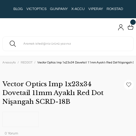
BLOG
VICTOPTICS
GUNPANY
X-ACCU
VIPERAY
ROKSTAD
Anasayfa
REDDOT
Vector Optics Imp 1x23x34 Dovetail 11mm Ayaklı Red Dot Nişangah 
Vector Optics Imp 1x23x34
Dovetail 11mm Ayaklı Red Dot
Nişangah SCRD-18B
0 Yorum