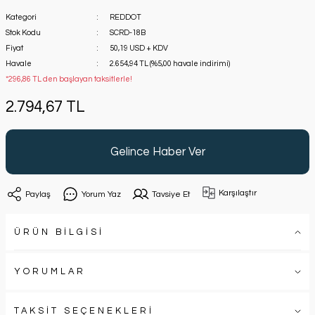
Kategori
REDDOT
Stok Kodu
SCRD-18B
Fiyat
50,19 USD + KDV
Havale
2.654,94 TL (%5,00 havale indirimi)
*296,86 TL den başlayan taksitlerle!
2.794,67 TL
Gelince Haber Ver
Karşılaştır
Paylaş
Yorum Yaz
Tavsiye Et
ÜRÜN BİLGİSİ
YORUMLAR
TAKSİT SEÇENEKLERİ