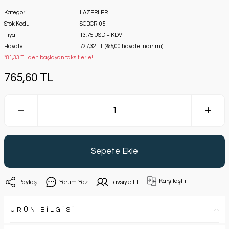
Kategori
LAZERLER
Stok Kodu
SCBCR-05
Fiyat
13,75 USD + KDV
Havale
727,32 TL (%5,00 havale indirimi)
*81,33 TL den başlayan taksitlerle!
765,60 TL
Sepete Ekle
Karşılaştır
Paylaş
Yorum Yaz
Tavsiye Et
ÜRÜN BİLGİSİ