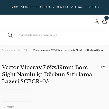
BLOG
VICTOPTICS
GUNPANY
X-ACCU
VIPERAY
ROKSTAD
Anasayfa
LAZERLER
Vector Viperay 7.62x39mm Bore Sight Namlu içi Dürbün Sıfırlama
Vector Viperay 7.62x39mm Bore
Sight Namlu içi Dürbün Sıfırlama
Lazeri SCBCR-05
0 Yorum